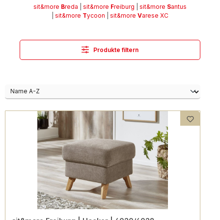
sit&more
B
reda
|
sit&more
F
reiburg
|
sit&more
S
antus
|
sit&more
T
ycoon
|
sit&more
V
arese XC
Produkte filtern