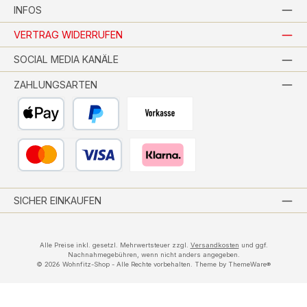
INFOS
VERTRAG WIDERRUFEN
SOCIAL MEDIA KANÄLE
ZAHLUNGSARTEN
Apple Pay
PayPal
Vorkasse per Banküberweisung
Kredit- oder Debitkarte
Pay with Klarna
SICHER EINKAUFEN
Alle Preise inkl. gesetzl. Mehrwertsteuer zzgl.
Versandkosten
und ggf.
Nachnahmegebühren, wenn nicht anders angegeben.
© 2026 Wohnfitz-Shop - Alle Rechte vorbehalten. Theme by
ThemeWare®