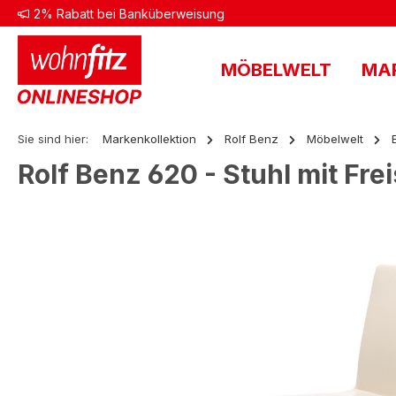
2% Rabatt bei Banküberweisung
 Hauptinhalt springen
Zur Suche springen
Zur Hauptnavigation springen
MÖBELWELT
MA
Sie sind hier:
Markenkollektion
Rolf Benz
Möbelwelt
Rolf Benz 620 - Stuhl mit Fr
Bildergalerie überspringen