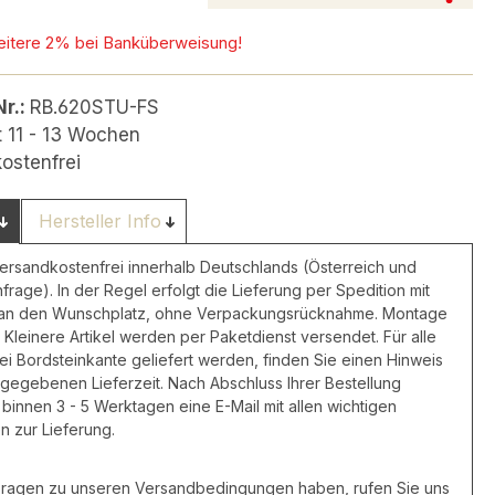
eitere 2% bei Banküberweisung!
Nr.:
RB.620STU-FS
t 11 - 13 Wochen
ostenfrei
Hersteller Info
versandkostenfrei innerhalb Deutschlands (Österreich und
nfrage). In der Regel erfolgt die Lieferung per Spedition mit
 an den Wunschplatz, ohne Verpackungsrücknahme. Montage
 Kleinere Artikel werden per Paketdienst versendet. Für alle
frei Bordsteinkante geliefert werden, finden Sie einen Hinweis
ngegebenen Lieferzeit. Nach Abschluss Ihrer Bestellung
 binnen 3 - 5 Werktagen eine E-Mail mit allen wichtigen
n zur Lieferung.
 Fragen zu unseren Versandbedingungen haben, rufen Sie uns