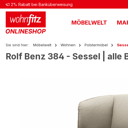
2% Rabatt bei Banküberweisung
 Hauptinhalt springen
Zur Suche springen
Zur Hauptnavigation springen
MÖBELWELT
MA
Sie sind hier:
Möbelwelt
Wohnen
Polstermöbel
Sess
Rolf Benz 384 - Sessel | alle
Bildergalerie überspringen