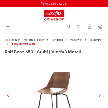
06282/9262-217
Zum Hauptinhalt springen
Sie sind hier:
Markenkollektion
Rolf Benz
Möbelwelt
Esszimmer
Esszimmerstühle
Rolf Benz 650 - Stuhl | Vierfuß Metall
Bildergalerie überspringen