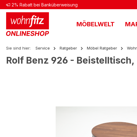
2% Rabatt bei Banküberweisung
 Hauptinhalt springen
Zur Suche springen
Zur Hauptnavigation springen
MÖBELWELT
MA
Sie sind hier:
Service
Ratgeber
Möbel Ratgeber
Wohn
Rolf Benz 926 - Beistelltisc
Bildergalerie überspringen