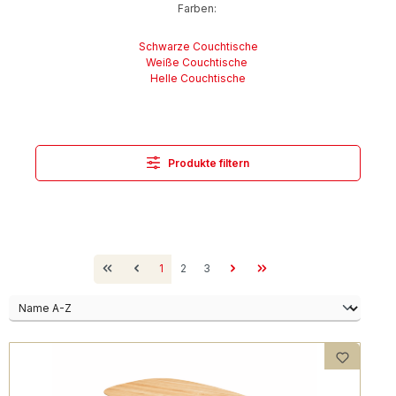
Farben:
Schwarze Couchtische
Weiße Couchtische
Helle Couchtische
Produkte filtern
Seite
Seite
Seite
1
2
3