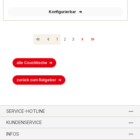
Konfigurierbar
Seite
Seite
Seite
1
2
3
alle Couchtische
zurück zum Ratgeber
SERVICE-HOTLINE
KUNDENSERVICE
INFOS