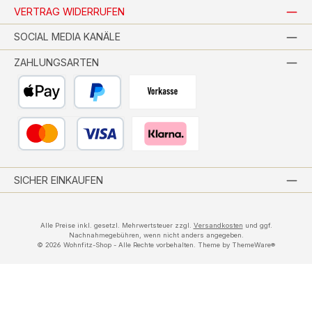
VERTRAG WIDERRUFEN
SOCIAL MEDIA KANÄLE
ZAHLUNGSARTEN
Apple Pay
PayPal
Vorkasse per Banküberweisung
Kredit- oder Debitkarte
Pay with Klarna
SICHER EINKAUFEN
Alle Preise inkl. gesetzl. Mehrwertsteuer zzgl.
Versandkosten
und ggf.
Nachnahmegebühren, wenn nicht anders angegeben.
© 2026 Wohnfitz-Shop - Alle Rechte vorbehalten. Theme by
ThemeWare®