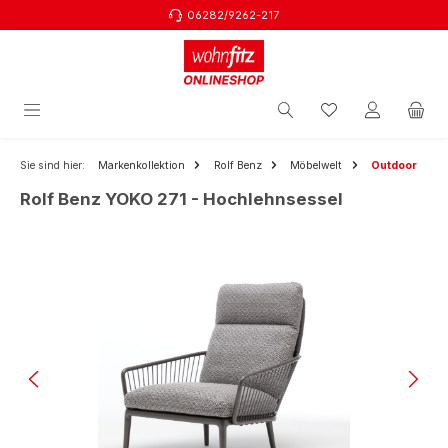
06282/9262-217
Zum Hauptinhalt springen
Sie sind hier:
Markenkollektion
Rolf Benz
Möbelwelt
Outdoor
Rolf Benz YOKO 271 - Hochlehnsessel
Bildergalerie überspringen