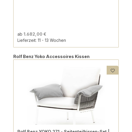
ab
1.682,00 €
Lieferzeit: 11 - 13 Wochen
Produktgalerie überspringen
Rolf Benz Yoko Accessoires Kissen
Rolf Benz YOKO 271 - Seitenteilkissen-Set |