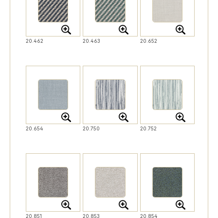
20.462
20.463
20.652
20.654
20.750
20.752
20.851
20.853
20.854