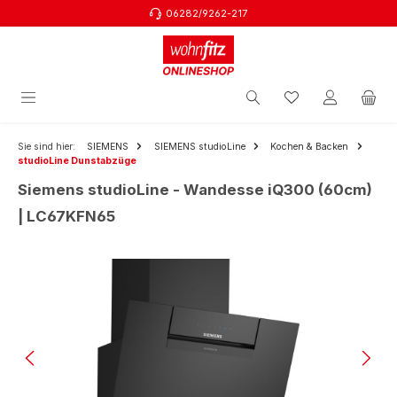
06282/9262-217
Zum Hauptinhalt springen
Sie sind hier:
SIEMENS
SIEMENS studioLine
Kochen & Backen
studioLine Dunstabzüge
Siemens studioLine - Wandesse iQ300 (60cm)
| LC67KFN65
Bildergalerie überspringen