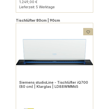
1.249,00 €
Lieferzeit: 5 Werktage
Produktgalerie überspringen
Tischlüfter 80cm | 90cm
Siemens studioLine - Tischlüfter iQ700
(80 cm) | Klarglas | LD88WMM65