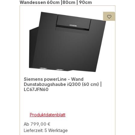
Produktgalerie überspringen
Wandessen 60cm |80cm | 90cm
Siemens powerLine - Wand
Dunstabzugshaube iQ300 (60 cm) |
LC67JFN60
Produktdatenblatt
Ab
799,00 €
Lieferzeit: 5 Werktage