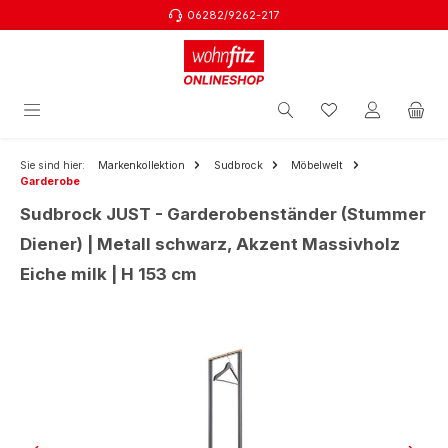
06282/9262-217
Zum Hauptinhalt springen
Sie sind hier:
Markenkollektion
Sudbrock
Möbelwelt
Garderobe
Sudbrock JUST - Garderobenständer (Stummer
Diener) | Metall schwarz, Akzent Massivholz
Eiche milk | H 153 cm
Bildergalerie überspringen