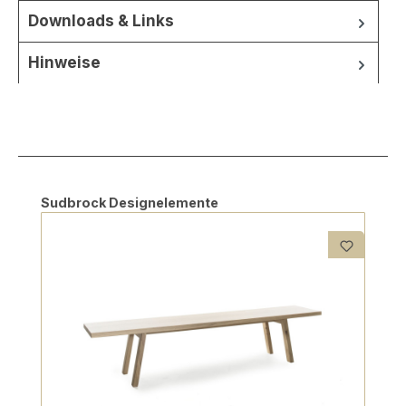
Downloads & Links
Hinweise
Produktgalerie überspringen
Sudbrock Designelemente