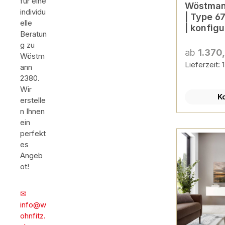
für eine
Wöstman
individu
| Type 6
elle
| konfigu
Beratun
g zu
ab
1.370
Wöstm
Lieferzeit:
ann
2380.
Wir
K
erstelle
n Ihnen
ein
perfekt
es
Angeb
ot!
✉
info@w
ohnfitz.