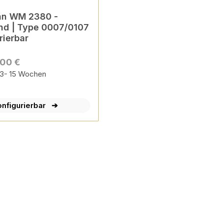
n WM 2380 -
7/0107
rierbar
,00 €
 13- 15 Wochen
onfigurierbar