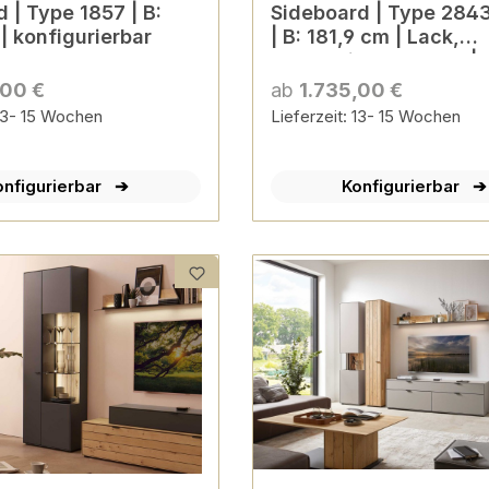
 | Type 1857 | B:
Sideboard | Type 284
| konfigurierbar
| B: 181,9 cm | Lack,
Balkeneiche-Akzent |
konfigurierbar
,00 €
ab
1.735,00 €
 13- 15 Wochen
Lieferzeit: 13- 15 Wochen
onfigurierbar
Konfigurierbar