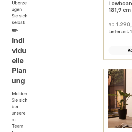
Überze
Lowboard
ugen
181,9 cm 
Sie sich
selbst!
ab
1.290
✏
Lieferzeit:
Indi
vidu
K
elle
Plan
ung
Melden
Sie sich
bei
unsere
m
Team