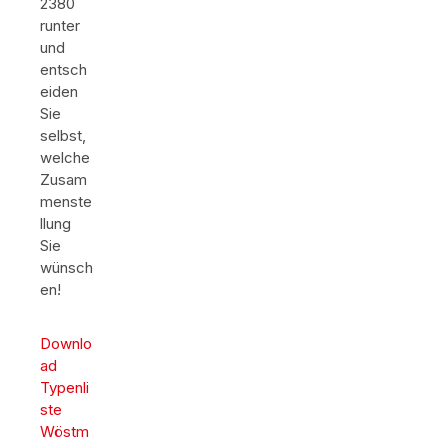
2380
runter
und
entsch
eiden
Sie
selbst,
welche
Zusam
menste
llung
Sie
wünsch
en!
Downlo
ad
Typenli
ste
Wöstm