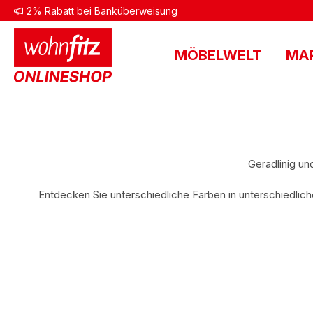
2% Rabatt bei Banküberweisung
 Hauptinhalt springen
Zur Suche springen
Zur Hauptnavigation springen
MÖBELWELT
MA
Geradlinig un
Entdecken Sie unterschiedliche Farben in unterschiedlic