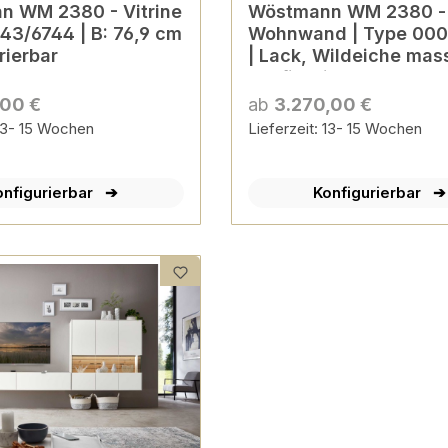
n WM 2380 - Vitrine
Wöstmann WM 2380 -
743/6744 | B: 76,9 cm
Wohnwand | Type 0002/0102
rierbar
| Lack, Wildeiche mass
konfigurierbar
,00 €
ab
3.270,00 €
 13- 15 Wochen
Lieferzeit: 13- 15 Wochen
onfigurierbar
Konfigurierbar