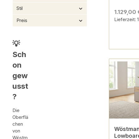
Stil
1.129,00 
Lieferzeit:
Preis
💡
Sch
on
gew
usst
?
Die
Oberflä
chen
Wöstman
von
Lowboard
Wöstm