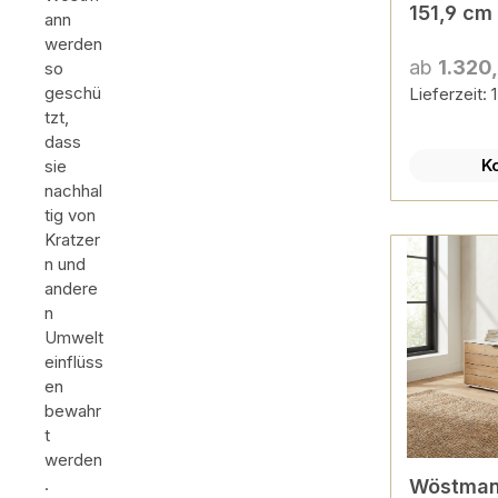
151,9 cm 
ann
werden
ab
1.320
so
geschü
Lieferzeit:
tzt,
dass
K
sie
nachhal
tig von
Kratzer
n und
andere
n
Umwelt
einflüss
en
bewahr
t
werden
.
Wöstman