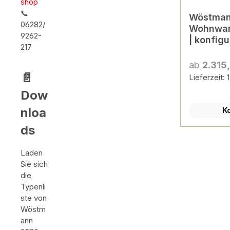
shop
📞
Wöstman
06282/
Wohnwand | Type 000
9262-
| konfigu
217
ab
2.315
📄
Lieferzeit:
Dow
nloa
K
ds
Laden
Sie sich
die
Typenli
ste von
Wöstm
ann