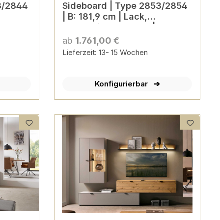
3/2844
Sideboard | Type 2853/2854
| B: 181,9 cm | Lack,
Balkeneiche-Akzent |
konfigurierbar
ab
1.761,00 €
Lieferzeit: 13- 15 Wochen
Konfigurierbar