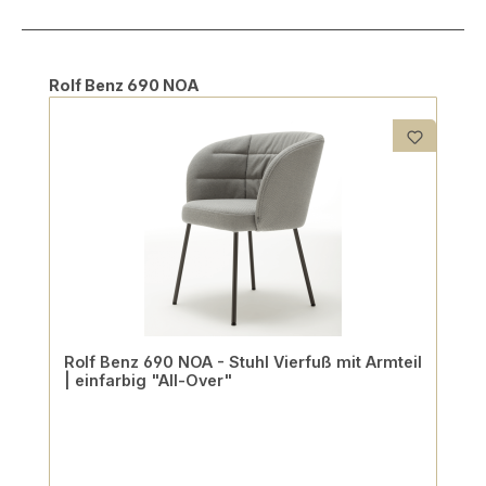
Produktgalerie überspringen
Rolf Benz 690 NOA
Rolf Benz 690 NOA - Stuhl Vierfuß mit Armteil
| einfarbig "All-Over"