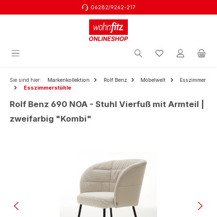
06282/9262-217
Zum Hauptinhalt springen
Sie sind hier:
Markenkollektion
Rolf Benz
Möbelwelt
Esszimmer
Esszimmerstühle
Rolf Benz 690 NOA - Stuhl Vierfuß mit Armteil |
zweifarbig "Kombi"
Bildergalerie überspringen