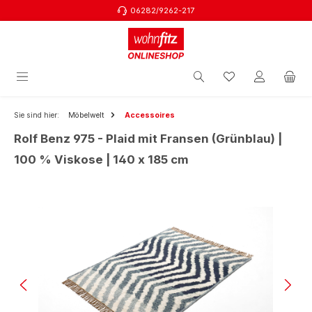
06282/9262-217
Zum Hauptinhalt springen
Sie sind hier:
Möbelwelt
Accessoires
Rolf Benz 975 - Plaid mit Fransen (Grünblau) |
100 % Viskose | 140 x 185 cm
Bildergalerie überspringen