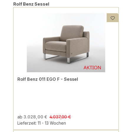
Produktgalerie überspringen
Rolf Benz Sessel
Rolf Benz 011 EGO F - Sessel
4.037,00 €
ab
3.028,00 €
Lieferzeit: 11 - 13 Wochen