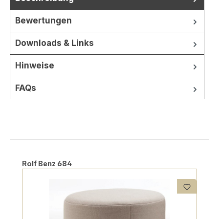
Bewertungen
Downloads & Links
Hinweise
FAQs
Produktgalerie überspringen
Rolf Benz 684