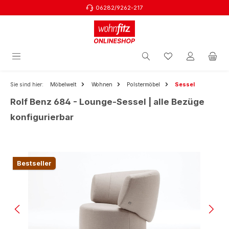
06282/9262-217
Zum Hauptinhalt springen
Sie sind hier:
Möbelwelt
Wohnen
Polstermöbel
Sessel
Rolf Benz 684 - Lounge-Sessel | alle Bezüge
konfigurierbar
Bildergalerie überspringen
Bestseller