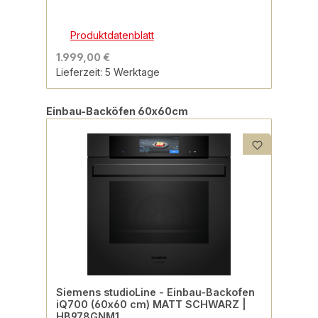
Produktdatenblatt
1.999,00 €
Lieferzeit: 5 Werktage
Produktgalerie überspringen
Einbau-Backöfen 60x60cm
Siemens studioLine - Einbau-Backofen
iQ700 (60x60 cm) MATT SCHWARZ |
HB978GNM1