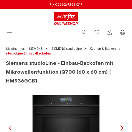
06282/9262-217
Zum Hauptinhalt springen
Sie sind hier:
SIEMENS
SIEMENS studioLine
Kochen & Backen
studioLine Einbau-Backöfen
Siemens studioLine - Einbau-Backofen mit
Mikrowellenfunktion iQ700 (60 x 60 cm) |
HM936GCB1
Bildergalerie überspringen