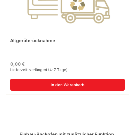
Altgeräterücknahme
0,00 €
Lieferzeit: verlängert (4-7 Tage)
In den Warenkorb
Produktgalerie überspringen
Einbau-Backofen mit zusätzlicher Funktion