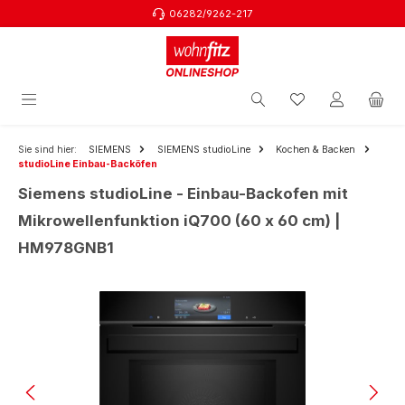
06282/9262-217
Zum Hauptinhalt springen
Sie sind hier:
SIEMENS
SIEMENS studioLine
Kochen & Backen
studioLine Einbau-Backöfen
Siemens studioLine - Einbau-Backofen mit
Mikrowellenfunktion iQ700 (60 x 60 cm) |
HM978GNB1
Bildergalerie überspringen