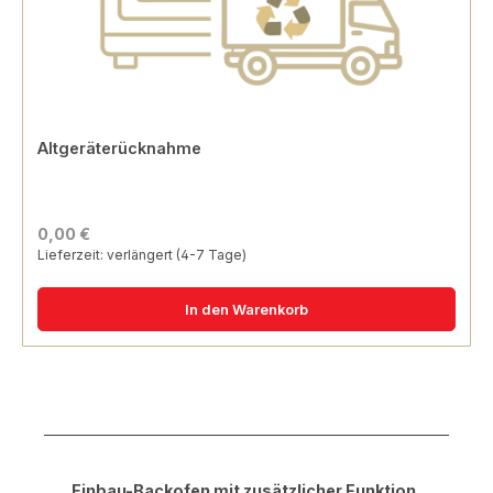
Altgeräterücknahme
0,00 €
Lieferzeit: verlängert (4-7 Tage)
In den Warenkorb
Produktgalerie überspringen
Einbau-Backofen mit zusätzlicher Funktion