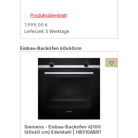
Produktdatenblatt
1.999,00 €
Lieferzeit: 5 Werktage
Produktgalerie überspringen
Einbau-Backöfen 60x60cm
Siemens - Einbau-Backofen iQ100
(60x60 cm) Edelstahl | HB510ABR1