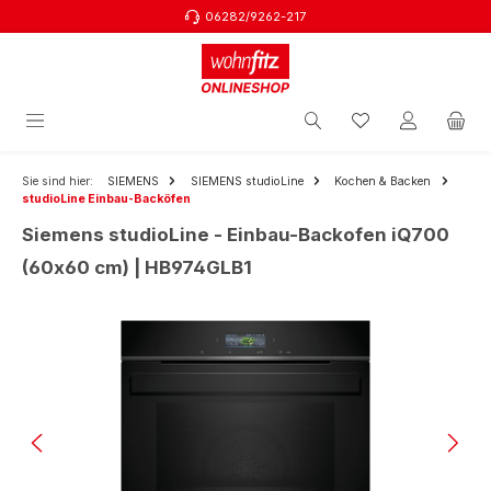
06282/9262-217
Zum Hauptinhalt springen
Sie sind hier:
SIEMENS
SIEMENS studioLine
Kochen & Backen
studioLine Einbau-Backöfen
Siemens studioLine - Einbau-Backofen iQ700
(60x60 cm) | HB974GLB1
Bildergalerie überspringen