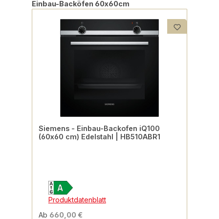
Produktgalerie überspringen
Einbau-Backöfen 60x60cm
Siemens - Einbau-Backofen iQ100
(60x60 cm) Edelstahl | HB510ABR1
Produktdatenblatt
Ab
660,00 €